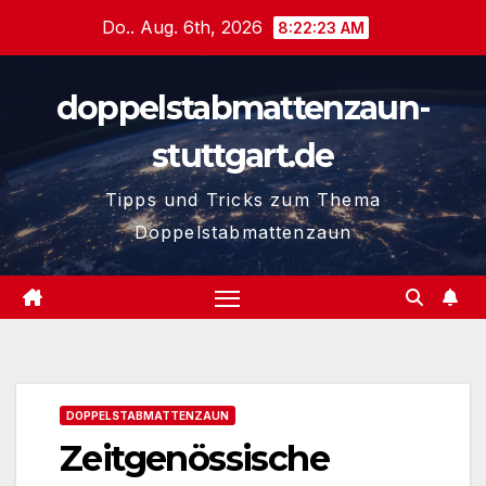
Zum
Do.. Aug. 6th, 2026
8:22:24 AM
Inhalt
springen
doppelstabmattenzaun-
stuttgart.de
Tipps und Tricks zum Thema
Doppelstabmattenzaun
DOPPELSTABMATTENZAUN
Zeitgenössische