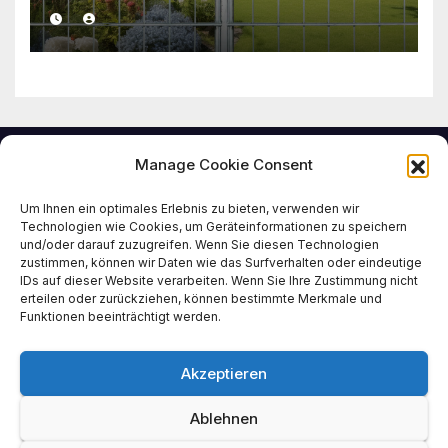
Manage Cookie Consent
Um Ihnen ein optimales Erlebnis zu bieten, verwenden wir
doppelstabmattenza
Technologien wie Cookies, um Geräteinformationen zu speichern
und/oder darauf zuzugreifen. Wenn Sie diesen Technologien
zustimmen, können wir Daten wie das Surfverhalten oder eindeutige
un-stuttgart.de
IDs auf dieser Website verarbeiten. Wenn Sie Ihre Zustimmung nicht
erteilen oder zurückziehen, können bestimmte Merkmale und
Funktionen beeinträchtigt werden.
Tipps und Tricks zum Thema Doppelstabmattenzaun
Akzeptieren
Ablehnen
Stolz präsentiert von WordPress
|
Theme: News Talk von