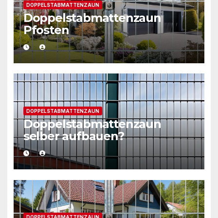
DOPPELSTABMATTENZAUN
Doppelstabmattenzaun
Pfosten
DOPPELSTABMATTENZAUN
Doppelstabmattenzaun
selber aufbauen?
DOPPELSTABMATTENZAUN