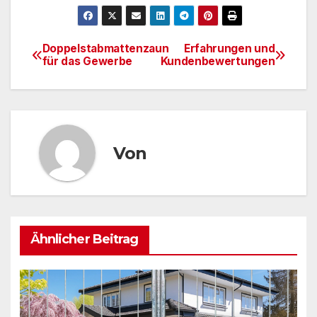
Doppelstabmattenzaun
Erfahrungen und
Beitragsnavigation
für das Gewerbe
Kundenbewertungen
Von
Ähnlicher Beitrag