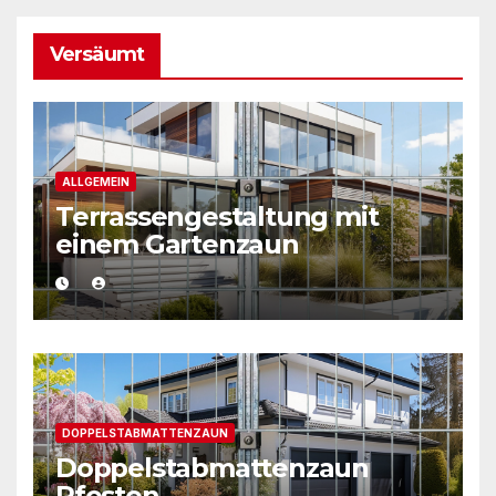
Versäumt
ALLGEMEIN
Terrassengestaltung mit
einem Gartenzaun
DOPPELSTABMATTENZAUN
Doppelstabmattenzaun
Pfosten