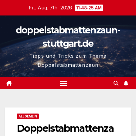
Zum
Fr.. Aug. 7th, 2026
11:48:26 AM
Inhalt
springen
doppelstabmattenzaun-
stuttgart.de
Tipps und Tricks zum Thema
Doppelstabmattenzaun
ALLGEMEIN
Doppelstabmattenza