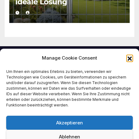
ideale Lösung
Manage Cookie Consent
Um Ihnen ein optimales Erlebnis zu bieten, verwenden wir
doppelstabmattenza
Technologien wie Cookies, um Geräteinformationen zu speichern
und/oder darauf zuzugreifen. Wenn Sie diesen Technologien
zustimmen, können wir Daten wie das Surfverhalten oder eindeutige
un-stuttgart.de
IDs auf dieser Website verarbeiten. Wenn Sie Ihre Zustimmung nicht
erteilen oder zurückziehen, können bestimmte Merkmale und
Funktionen beeinträchtigt werden.
Tipps und Tricks zum Thema Doppelstabmattenzaun
Akzeptieren
Ablehnen
Stolz präsentiert von WordPress
|
Theme: News Talk von